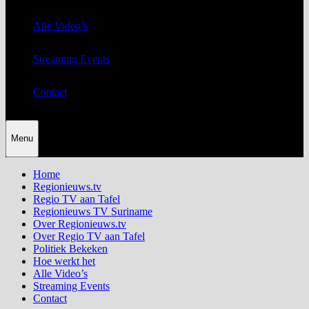
Alle Video’s
Streaming Events
Contact
Menu
Home
Regionieuws.tv
Regio TV aan Tafel
Regionieuws TV Suriname
Over Regionieuws.tv
Over Regio TV aan Tafel
Politiek Bekeken
Hoe werkt het
Alle Video’s
Streaming Events
Contact