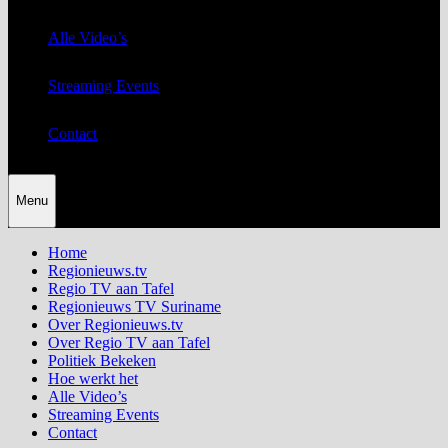
Alle Video’s
Streaming Events
Contact
Menu
Home
Regionieuws.tv
Regio TV aan Tafel
Regionieuws TV Suriname
Over Regionieuws.tv
Over Regio TV aan Tafel
Politiek Bekeken
Hoe werkt het
Alle Video’s
Streaming Events
Contact