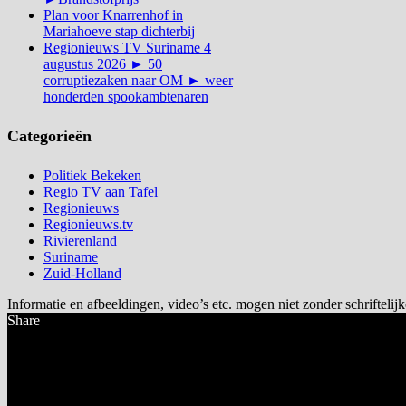
Plan voor Knarrenhof in
Mariahoeve stap dichterbij
Regionieuws TV Suriname 4
augustus 2026 ► 50
corruptiezaken naar OM ► weer
honderden spookambtenaren
Categorieën
Politiek Bekeken
Regio TV aan Tafel
Regionieuws
Regionieuws.tv
Rivierenland
Suriname
Zuid-Holland
Informatie en afbeeldingen, video’s etc. mogen niet zonder schrifte
Share