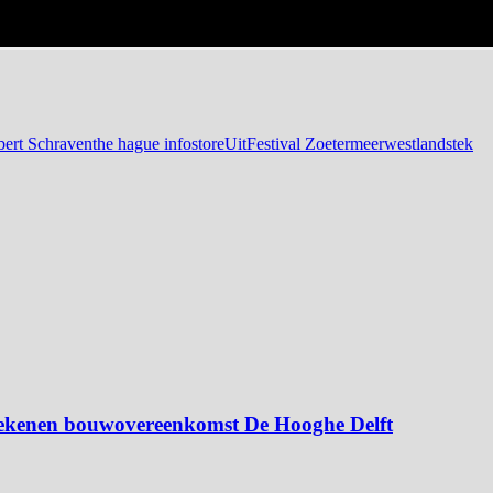
ert Schraven
the hague infostore
UitFestival Zoetermeer
westlandstek
ekenen bouwovereenkomst De Hooghe Delft