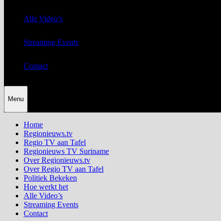
Alle Video’s
Streaming Events
Contact
Menu
Home
Regionieuws.tv
Regio TV aan Tafel
Regionieuws TV Suriname
Over Regionieuws.tv
Over Regio TV aan Tafel
Politiek Bekeken
Hoe werkt het
Alle Video’s
Streaming Events
Contact