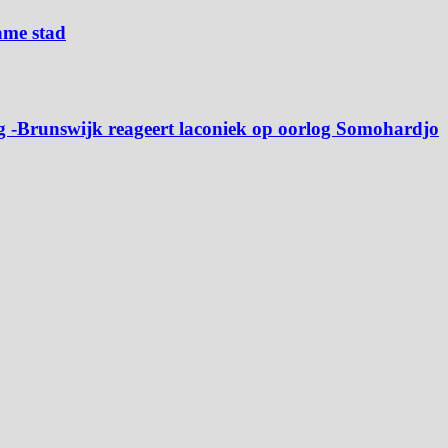
ame stad
 -Brunswijk reageert laconiek op oorlog Somohardjo