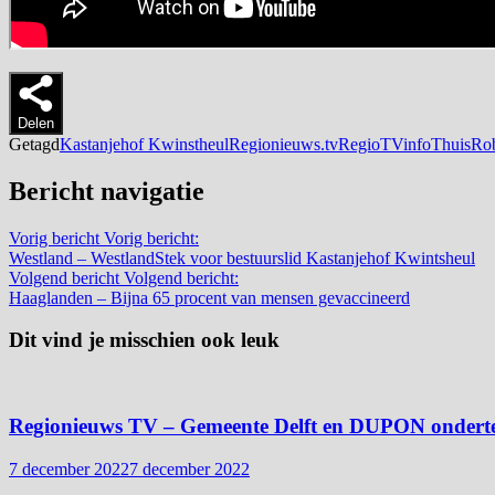
Delen
Getagd
Kastanjehof Kwinstheul
Regionieuws.tv
RegioTVinfoThuis
Rob
Bericht navigatie
Vorig bericht
Vorig bericht:
Westland – WestlandStek voor bestuurslid Kastanjehof Kwintsheul
Volgend bericht
Volgend bericht:
Haaglanden – Bijna 65 procent van mensen gevaccineerd
Dit vind je misschien ook leuk
Regionieuws TV – Gemeente Delft en DUPON ondert
7 december 2022
7 december 2022