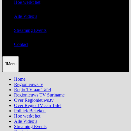
Hoe werkt het
Alle Video’s
Streaming Events
Contact
Menu
Home
Regionieuws.tv
Regio TV aan Tafel
Regionieuws TV Suriname
Over Regionieuws.tv
Over Regio TV aan Tafel
Politiek Bekeken
Hoe werkt het
Alle Video’s
Streaming Events