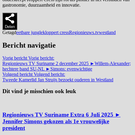
gastronomie, duurzaamheid en innovatie.
Delen
Getagd
eetbare jungle
kloppert cress
Regionieuws.tv
westland
Bericht navigatie
Vorig bericht
Vorig bericht:
Regionieuws TV Suriname 2 december 2025 ►Willem-Alexander;
hechtere band SU-NL ►Simons: evenwichtige
Volgend bericht
Volgend bericht:
Tweede Kamerlid Jan Struijs bezoekt ouderen in Westland
Dit vind je misschien ook leuk
Regionieuws TV Suriname Extra 6 Juli 2025 ►
Jennifer Simons gekozen als 1e vrouwelijke
president