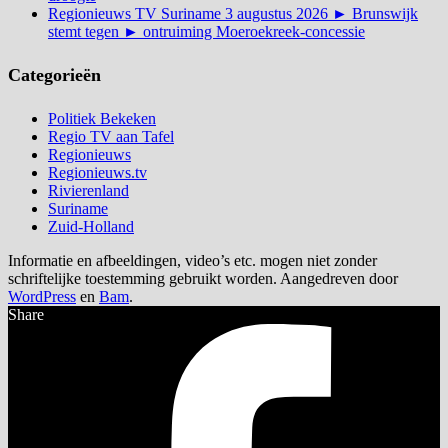
Regionieuws TV Suriname 3 augustus 2026 ► Brunswijk
stemt tegen ► ontruiming Moeroekreek-concessie
Categorieën
Politiek Bekeken
Regio TV aan Tafel
Regionieuws
Regionieuws.tv
Rivierenland
Suriname
Zuid-Holland
Informatie en afbeeldingen, video’s etc. mogen niet zonder
schriftelijke toestemming gebruikt worden. Aangedreven door
WordPress
en
Bam
.
Share