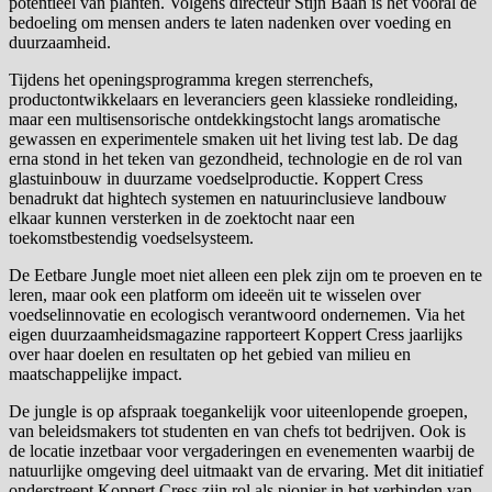
potentieel van planten. Volgens directeur Stijn Baan is het vooral de
bedoeling om mensen anders te laten nadenken over voeding en
duurzaamheid.
Tijdens het openingsprogramma kregen sterrenchefs,
productontwikkelaars en leveranciers geen klassieke rondleiding,
maar een multisensorische ontdekkingstocht langs aromatische
gewassen en experimentele smaken uit het living test lab. De dag
erna stond in het teken van gezondheid, technologie en de rol van
glastuinbouw in duurzame voedselproductie. Koppert Cress
benadrukt dat hightech systemen en natuurinclusieve landbouw
elkaar kunnen versterken in de zoektocht naar een
toekomstbestendig voedselsysteem.
De Eetbare Jungle moet niet alleen een plek zijn om te proeven en te
leren, maar ook een platform om ideeën uit te wisselen over
voedselinnovatie en ecologisch verantwoord ondernemen. Via het
eigen duurzaamheidsmagazine rapporteert Koppert Cress jaarlijks
over haar doelen en resultaten op het gebied van milieu en
maatschappelijke impact.
De jungle is op afspraak toegankelijk voor uiteenlopende groepen,
van beleidsmakers tot studenten en van chefs tot bedrijven. Ook is
de locatie inzetbaar voor vergaderingen en evenementen waarbij de
natuurlijke omgeving deel uitmaakt van de ervaring. Met dit initiatief
onderstreept Koppert Cress zijn rol als pionier in het verbinden van