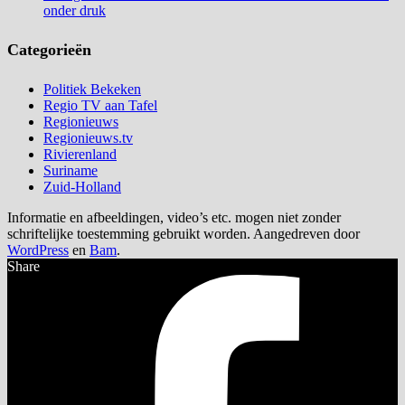
onder druk
Categorieën
Politiek Bekeken
Regio TV aan Tafel
Regionieuws
Regionieuws.tv
Rivierenland
Suriname
Zuid-Holland
Informatie en afbeeldingen, video’s etc. mogen niet zonder
schriftelijke toestemming gebruikt worden. Aangedreven door
WordPress
en
Bam
.
Share