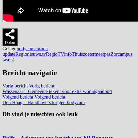
Delen
Getagd
bodycam
corona
update
Regionieuws.tv
RegioTVinfoThuis
zoetermeerpas
Zorcampus
fase 2
Bericht navigatie
Vorig bericht
Vorig bericht:
Wassenaar – Gemeente tekent voor extra woningaanbod
Volgend bericht
Volgend bericht:
Den Haag – Handhavers krijgen bodycam
Dit vind je misschien ook leuk