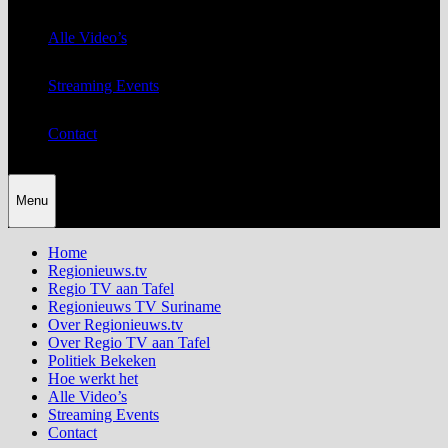
Alle Video’s
Streaming Events
Contact
Menu
Home
Regionieuws.tv
Regio TV aan Tafel
Regionieuws TV Suriname
Over Regionieuws.tv
Over Regio TV aan Tafel
Politiek Bekeken
Hoe werkt het
Alle Video’s
Streaming Events
Contact