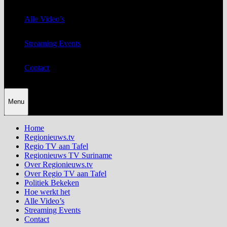
Alle Video’s
Streaming Events
Contact
Menu
Home
Regionieuws.tv
Regio TV aan Tafel
Regionieuws TV Suriname
Over Regionieuws.tv
Over Regio TV aan Tafel
Politiek Bekeken
Hoe werkt het
Alle Video’s
Streaming Events
Contact