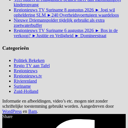
kinderopvang
Regionieuws TV Suriname 8 augustus 2026 ► Jogi wil
opheldering SLM ►240 Overheidsvoertuigen waardeloos
Nieuwe Driemanspolder tijdelijk gebruikt als extra
zoetwaterbuffer
Regionieuws TV Suriname 6 augustus 2026 ► Bos in de
verkoop? ►Justitie en Veiligheid ► Domineestraat
Categorieën
Politiek Bekeken
Regio TV aan Tafel
Regionieuws
Regionieuws.tv
Rivierenland
Suriname
Zuid-Holland
Informatie en afbeeldingen, video’s etc. mogen niet zonder
schriftelijke toestemming gebruikt worden. Aangedreven door
WordPress
en
Bam
.
Share