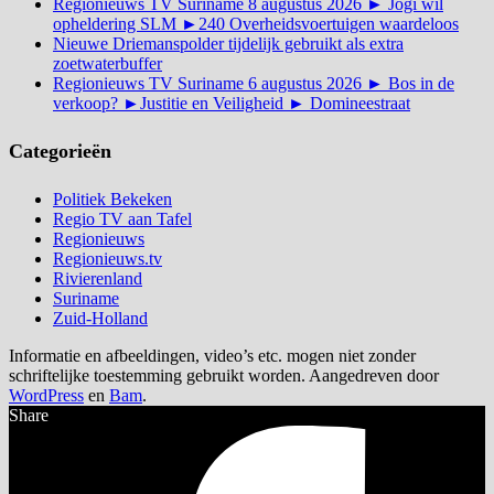
Regionieuws TV Suriname 8 augustus 2026 ► Jogi wil
opheldering SLM ►240 Overheidsvoertuigen waardeloos
Nieuwe Driemanspolder tijdelijk gebruikt als extra
zoetwaterbuffer
Regionieuws TV Suriname 6 augustus 2026 ► Bos in de
verkoop? ►Justitie en Veiligheid ► Domineestraat
Categorieën
Politiek Bekeken
Regio TV aan Tafel
Regionieuws
Regionieuws.tv
Rivierenland
Suriname
Zuid-Holland
Informatie en afbeeldingen, video’s etc. mogen niet zonder
schriftelijke toestemming gebruikt worden. Aangedreven door
WordPress
en
Bam
.
Share