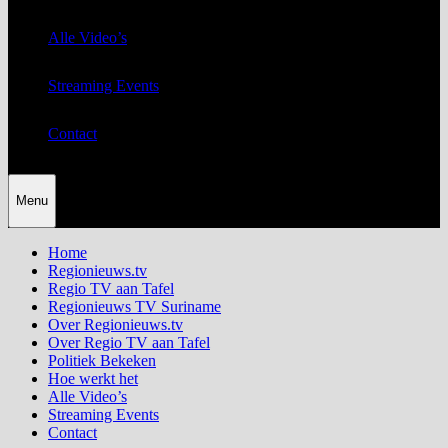
Alle Video’s
Streaming Events
Contact
Menu
Home
Regionieuws.tv
Regio TV aan Tafel
Regionieuws TV Suriname
Over Regionieuws.tv
Over Regio TV aan Tafel
Politiek Bekeken
Hoe werkt het
Alle Video’s
Streaming Events
Contact