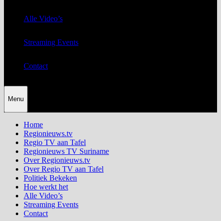
Alle Video’s
Streaming Events
Contact
Menu
Home
Regionieuws.tv
Regio TV aan Tafel
Regionieuws TV Suriname
Over Regionieuws.tv
Over Regio TV aan Tafel
Politiek Bekeken
Hoe werkt het
Alle Video’s
Streaming Events
Contact