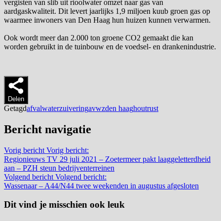
vergisten van slib uit rioolwater omzet naar gas van
aardgaskwaliteit. Dit levert jaarlijks 1,9 miljoen kuub groen gas op
waarmee inwoners van Den Haag hun huizen kunnen verwarmen.
Ook wordt meer dan 2.000 ton groene CO2 gemaakt die kan
worden gebruikt in de tuinbouw en de voedsel- en drankenindustrie.
Delen
Getagd
afvalwaterzuivering
avwz
den haag
houtrust
Bericht navigatie
Vorig bericht
Vorig bericht:
Regionieuws TV 29 juli 2021 – Zoetermeer pakt laaggeletterdheid
aan – PZH steun bedrijventerreinen
Volgend bericht
Volgend bericht:
Wassenaar – A44/N44 twee weekenden in augustus afgesloten
Dit vind je misschien ook leuk