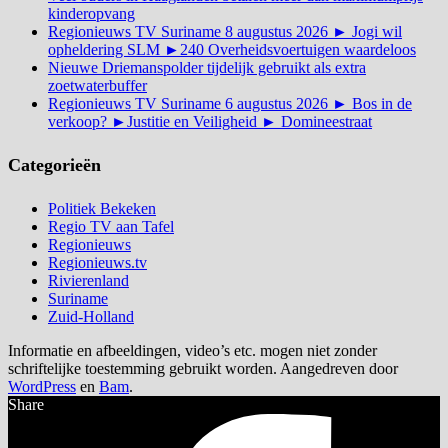
kinderopvang
Regionieuws TV Suriname 8 augustus 2026 ► Jogi wil
opheldering SLM ►240 Overheidsvoertuigen waardeloos
Nieuwe Driemanspolder tijdelijk gebruikt als extra
zoetwaterbuffer
Regionieuws TV Suriname 6 augustus 2026 ► Bos in de
verkoop? ►Justitie en Veiligheid ► Domineestraat
Categorieën
Politiek Bekeken
Regio TV aan Tafel
Regionieuws
Regionieuws.tv
Rivierenland
Suriname
Zuid-Holland
Informatie en afbeeldingen, video’s etc. mogen niet zonder
schriftelijke toestemming gebruikt worden. Aangedreven door
WordPress
en
Bam
.
Share